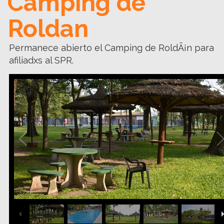
Camping de
Roldan
Permanece abierto el Camping de RoldÃ¡n para
afiliadxs al SPR.
1
/
18