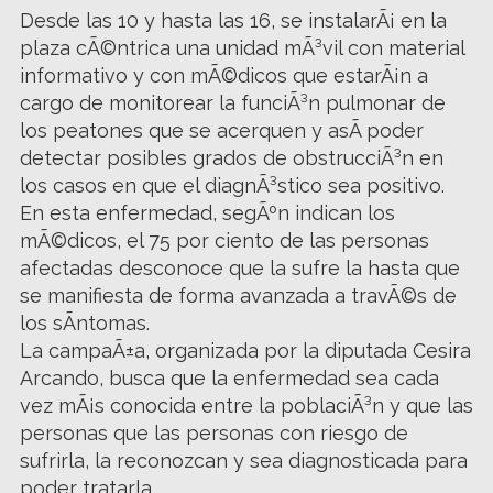
Desde las 10 y hasta las 16, se instalarÃ¡ en la
plaza cÃ©ntrica una unidad mÃ³vil con material
informativo y con mÃ©dicos que estarÃ¡n a
cargo de monitorear la funciÃ³n pulmonar de
los peatones que se acerquen y asÃ­ poder
detectar posibles grados de obstrucciÃ³n en
los casos en que el diagnÃ³stico sea positivo.
En esta enfermedad, segÃºn indican los
mÃ©dicos, el 75 por ciento de las personas
afectadas desconoce que la sufre la hasta que
se manifiesta de forma avanzada a travÃ©s de
los sÃ­ntomas.
La campaÃ±a, organizada por la diputada Cesira
Arcando, busca que la enfermedad sea cada
vez mÃ¡s conocida entre la poblaciÃ³n y que las
personas que las personas con riesgo de
sufrirla, la reconozcan y sea diagnosticada para
poder tratarla.