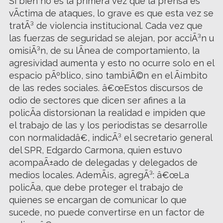
Si bien no es la primera vez que la prensa es
vÃ­ctima de ataques, lo grave es que esta vez se
tratÃ³ de violencia institucional. Cada vez que
las fuerzas de seguridad se alejan, por acciÃ³n u
omisiÃ³n, de su lÃ­nea de comportamiento, la
agresividad aumenta y esto no ocurre solo en el
espacio pÃºblico, sino tambiÃ©n en el Ã¡mbito
de las redes sociales. â€œEstos discursos de
odio de sectores que dicen ser afines a la
policÃ­a distorsionan la realidad e impiden que
el trabajo de las y los periodistas se desarrolle
con normalidadâ€, indicÃ³ el secretario general
del SPR, Edgardo Carmona, quien estuvo
acompaÃ±ado de delegadas y delegados de
medios locales. AdemÃ¡s, agregÃ³: â€œLa
policÃ­a, que debe proteger el trabajo de
quienes se encargan de comunicar lo que
sucede, no puede convertirse en un factor de