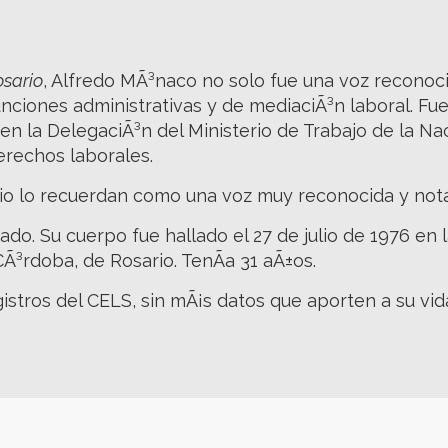
osario
, Alfredo MÃ³naco no solo fue una voz reconocid
iones administrativas y de mediaciÃ³n laboral. Fue
 en la DelegaciÃ³n del Ministerio de Trabajo de la N
erechos laborales.
io lo recuerdan como una voz muy reconocida y nota
do. Su cuerpo fue hallado el 27 de julio de 1976 en 
Ã³rdoba, de Rosario. TenÃ­a 31 aÃ±os.
istros del CELS, sin mÃ¡s datos que aporten a su vid