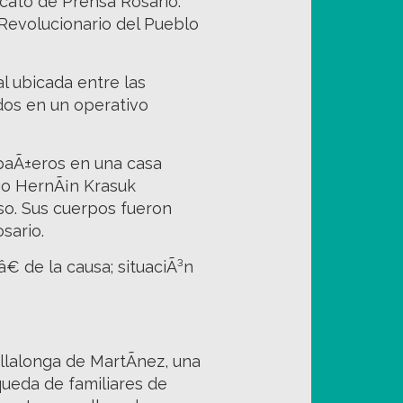
icato de Prensa Rosario.
 Revolucionario del Pueblo
al ubicada entre las
dos en un operativo
mpaÃ±eros en una casa
go HernÃ¡n Krasuk
so. Sus cuerpos fueron
sario.
€ de la causa; situaciÃ³n
llalonga de MartÃ­nez, una
ueda de familiares de