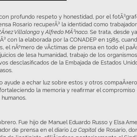
 con profundo respeto y honestidad, por el fotÃ³gra
Prensa Rosario recuperÃ³ la identidad como trabajad
Ã­nez Villalonga
y
Alfredo MÃ³naco
. Se trata, desde ya
Ã³ con la elaborada por la CONADEP en 1985, cuando
s, el nÃºmero de vÃ­ctimas de prensa en todo el paÃ
 juicios de lesa humanidad, trabajo de los organis
os desclasificados de la Embajada de Estados Unidos
asos.
o ayude a echar luz sobre estos y otros compaÃ±er
ortaleciendo la memoria y reafirmar el compromiso co
s humanos.
obrero. Fue hijo de Manuel Eduardo Russo y Elsa Ame
or de prensa en el diario
La Capital
de Rosario, don