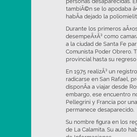
personas desaparecidas. En
tambiÃ©n se lo apodaba â€
habÃ­a dejado la poliomieliti
Durante los primeros aÃ±os
desempeÃ±Ã³ como camarÃ³
a la ciudad de Santa Fe para
Comunista Poder Obrero. Tr
provincial hasta su regreso
En 1975 realizÃ³ un registro
radicarse en San Rafael, p
disponÃ­a a viajar desde Ro
embargo, ese encuentro no 
Pellegrini y Francia por un
permanece desaparecido.
Su nombre figura en los re
de La Calamita. Su auto ha