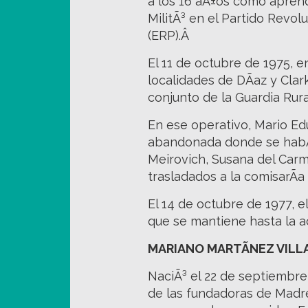
a los 16 aÃ±os como aprendi
MilitÃ³ en el Partido Revol
(ERP).Â
El 11 de octubre de 1975, e
localidades de DÃ­az y Cla
conjunto de la Guardia Rura
En ese operativo, Mario E
abandonada donde se habÃ­a
Meirovich, Susana del Carm
trasladados a la comisarÃ­a
El 14 de octubre de 1977, e
que se mantiene hasta la a
MARIANO MARTÃNEZ VIL
NaciÃ³ el 22 de septiembre 
de las fundadoras de Madre