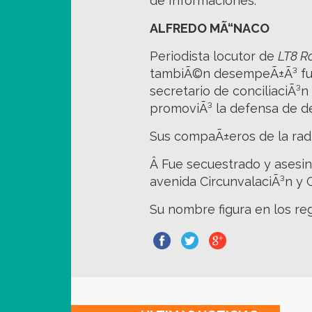
de Informaciones.
A
LFREDO MÃ“NACO
Periodista locutor de
LT8 R
tambiÃ©n desempeÃ±Ã³ func
secretario de conciliaciÃ³n
promoviÃ³ la defensa de d
Sus compaÃ±eros de la rad
Â Fue secuestrado y asesina
avenida CircunvalaciÃ³n y C
Su nombre figura en los reg