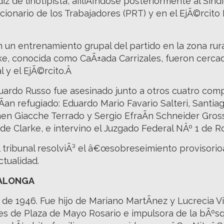
z de linotipista, afiliÃ¡ndose posteriormente al Sind
ucionario de los Trabajadores (PRT) y en el EjÃ©rcito
n un entrenamiento grupal del partido en la zona rur
rke, conocida como CaÃ±ada Carrizales, fueron cerca
l y el EjÃ©rcito.Â
duardo Russo fue asesinado junto a otros cuatro co
n refugiado: Eduardo Mario Favario Salteri, Santia
en Giacche Terrado y Sergio EfraÃ­n Schneider Gros
 de Clarke, e intervino el Juzgado Federal NÂº 1 de Ro
l tribunal resolviÃ³ el â€œsobreseimiento provisorioâ
ctualidad.
LALONGA
de 1946. Fue hijo de Mariano MartÃ­nez y Lucrecia Vi
s de Plaza de Mayo Rosario e impulsora de la bÃºsq