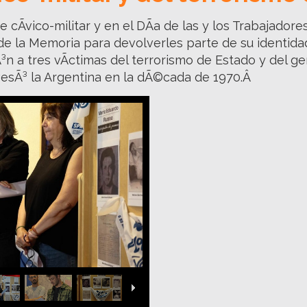
e cÃ­vico-militar y en el DÃ­a de las y los Trabajador
e la Memoria para devolverles parte de su identid
³n a tres vÃ­ctimas del terrorismo de Estado y del g
vesÃ³ la Argentina en la dÃ©cada de 1970.Â