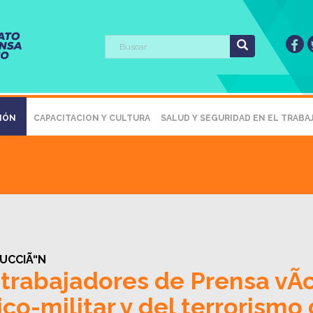
SIÓN
CAPACITACION Y CULTURA
SALUD Y SEGURIDAD EN EL TRABA
UCCIÃ“N
rabajadores de Prensa vÃ­c
ico-militar y del terrorismo