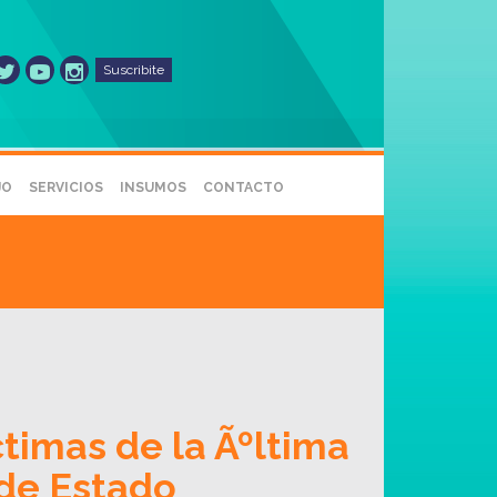
Suscribite
JO
SERVICIOS
INSUMOS
CONTACTO
timas de la Ãºltima
 de Estado