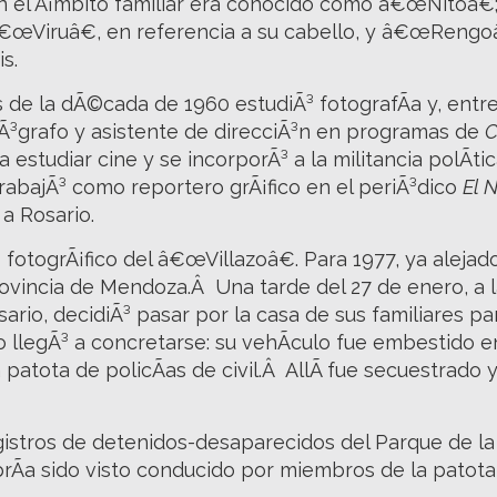
 el Ã¡mbito familiar era conocido como â€œNitoâ€;
œViruâ€, en referencia a su cabello, y â€œRengoâ€
s.
 de la dÃ©cada de 1960 estudiÃ³ fotografÃ­a y, entre
grafo y asistente de direcciÃ³n en programas de
C
 estudiar cine y se incorporÃ³ a la militancia polÃ­ti
abajÃ³ como reportero grÃ¡fico en el periÃ³dico
El 
 a Rosario.
 fotogrÃ¡fico del â€œVillazoâ€. Para 1977, ya alejado
rovincia de Mendoza.Â Una tarde del 27 de enero, a l
sario, decidiÃ³ pasar por la casa de sus familiares pa
llegÃ³ a concretarse: su vehÃ­culo fue embestido en 
a patota de policÃ­as de civil.Â AllÃ­ fue secuestrado
gistros de detenidos-desaparecidos del Parque de la
brÃ­a sido visto conducido por miembros de la patota