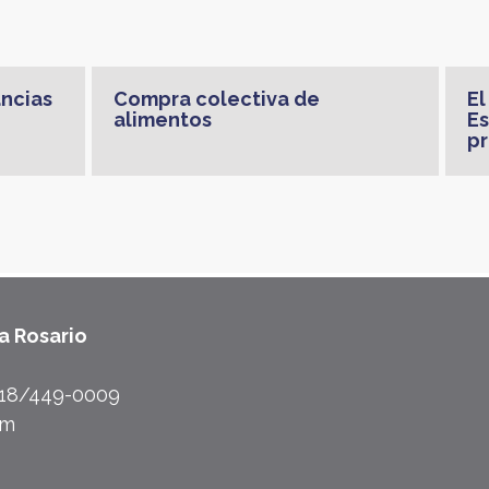
ancias
Compra colectiva de
El
alimentos
Es
pr
a Rosario
918/449-0009
om