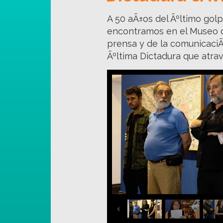
A 50 aÃ±os del Ãºltimo golp
encontramos en el Museo d
prensa y de la comunicaciÃ
Ãºltima Dictadura que atra