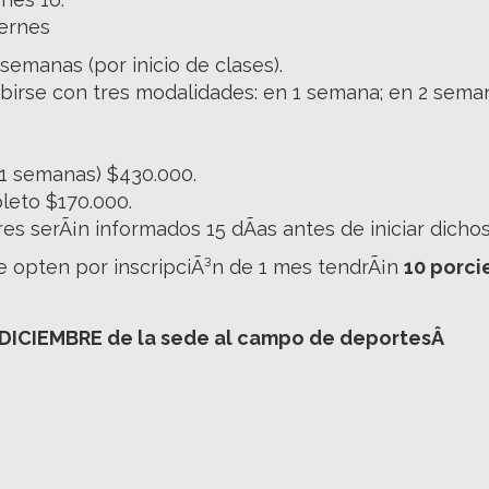
iernes
 semanas (por inicio de clases).
ibirse con tres modalidades: en 1 semana; en 2 sema
1 semanas) $430.000.
eto $170.000.
res serÃ¡n informados 15 dÃ­as antes de iniciar dicho
 opten por inscripciÃ³n de 1 mes tendrÃ¡n
10 porc
ICIEMBRE de la sede al campo de deportesÂ