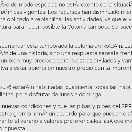
aÃ±o de modo especial, no estÃ¡ exento de la situac
nÃ³micas vigentes. Los recursos han disminuido mien
 obligado a replanificar las actividades, ya que el 
tura para hacer posible la Colonia tampoco se puede 
iscontinuar esta temporada la colonia en RoldÃ¡n. 
Ã³n de una historia, sino una respuesta sensata fren
un bien muy preciado para nuestros aï¬liados y vam
lva a estar abierta en nuestro predio con la impron
-2026 estarÃ¡n habilitadas igualmente todas las inst
iletas, para disfrutar de lunes a domingo.
s nuevas condiciones y que las pibas y pibes del SP
estro gremio firmÃ³ un acuerdo para que puedan disf
rante el verano a valores preferenciales, asÃ­ que inv
 propuesta.