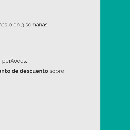
nas o en 3 semanas.
s perÃ­odos.
iento de descuento
sobre