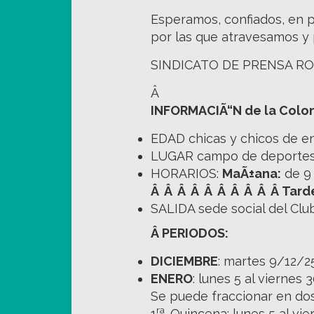
Esperamos, confiados, en p
por las que atravesamos y 
SINDICATO DE PRENSA R
Â
INFORMACIÃ“N de la Colon
EDAD chicas y chicos de en
LUGAR campo de deportes
HORARIOS:
MaÃ±ana:
de 9 
Â Â Â Â Â Â Â Â Â Â Tard
SALIDA sede social del Club
Â PERIODOS:
DICIEMBRE
: martes 9/12/2
ENERO
: lunes 5 al viernes 
Se puede fraccionar en do
ra
1
. Quincena: lunes 5 al vie