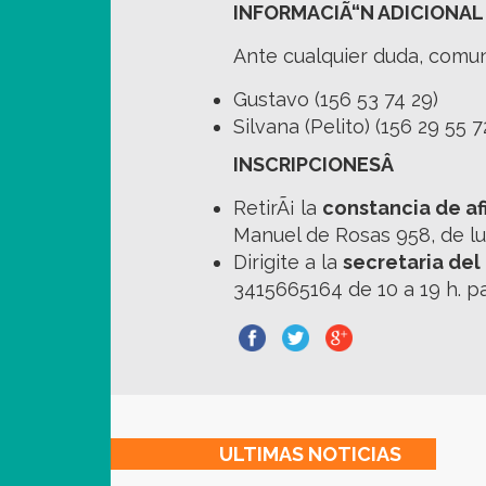
INFORMACIÃ“N ADICIONAL
Ante cualquier duda, comu
Gustavo (156 53 74 29)
Silvana (Pelito) (156 29 55 7
INSCRIPCIONESÂ
RetirÃ¡ la
constancia de afi
Manuel de Rosas 958, de lu
Dirigite a la
secretaria del
3415665164 de 10 a 19 h. par
ULTIMAS
NOTICIAS