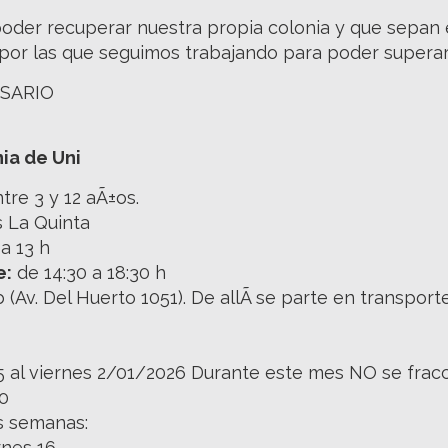
oder recuperar nuestra propia colonia y que sepan 
por las que seguimos trabajando para poder superar
OSARIO
ia de Uni
tre 3 y 12 aÃ±os.
 La Quinta
a 13 h
e:
de 14:30 a 18:30 h
 (Av. Del Huerto 1051). De allÃ­ se parte en transpor
5 al viernes 2/01/2026 Durante este mes NO se frac
30
s semanas:
rnes 16.