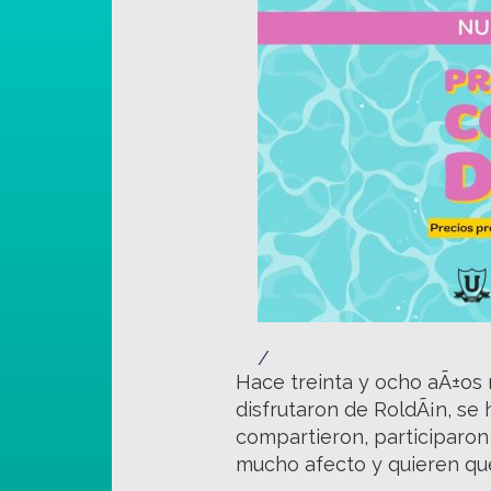
/
Hace treinta y ocho aÃ±os 
disfrutaron de RoldÃ¡n, se 
compartieron, participaro
mucho afecto y quieren que