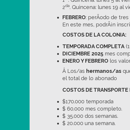
da
2
. Quincena: lunes 19 al v
FEBRERO
: perÃ­odo de tres
En este mes, podrÃ¡n inscr
COSTOS DE LA COLONIA:
TEMPORADA COMPLETA
(1
DICIEMBRE 2025
mes compl
ENERO Y FEBRERO
los valo
Â Los/as
hermanos/as
que
el total de lo abonado
COSTOS DE TRANSPORTE D
$170.000 temporada
$ 60.000 mes completo.
$ 35.000 dos semanas.
$ 20.000 una semana.