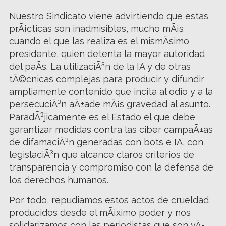
Nuestro Sindicato viene advirtiendo que estas
prÃ¡cticas son inadmisibles, mucho mÃ¡s
cuando el que las realiza es el mismÃ­simo
presidente, quien detenta la mayor autoridad
del paÃ­s. La utilizaciÃ³n de la IA y de otras
tÃ©cnicas complejas para producir y difundir
ampliamente contenido que incita al odio y a la
persecuciÃ³n aÃ±ade mÃ¡s gravedad al asunto.
ParadÃ³jicamente es el Estado el que debe
garantizar medidas contra las ciber campaÃ±as
de difamaciÃ³n generadas con bots e IA, con
legislaciÃ³n que alcance claros criterios de
transparencia y compromiso con la defensa de
los derechos humanos.
Por todo, repudiamos estos actos de crueldad
producidos desde el mÃ¡ximo poder y nos
solidarizamos con las periodistas que son vÃ­