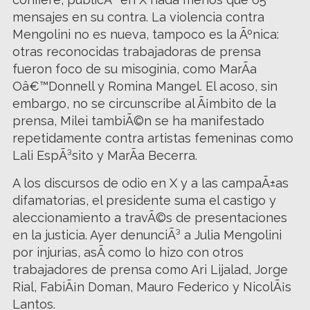
mensajes en su contra. La violencia contra
Mengolini no es nueva, tampoco es la Ãºnica:
otras reconocidas trabajadoras de prensa
fueron foco de su misoginia, como MarÃ­a
Oâ€™Donnell y Romina Mangel. El acoso, sin
embargo, no se circunscribe al Ã¡mbito de la
prensa, Milei tambiÃ©n se ha manifestado
repetidamente contra artistas femeninas como
Lali EspÃ³sito y MarÃ­a Becerra.
A los discursos de odio en X y a las campaÃ±as
difamatorias, el presidente suma el castigo y
aleccionamiento a travÃ©s de presentaciones
en la justicia. Ayer denunciÃ³ a Julia Mengolini
por injurias, asÃ­ como lo hizo con otros
trabajadores de prensa como Ari Lijalad, Jorge
Rial, FabiÃ¡n Doman, Mauro Federico y NicolÃ¡s
Lantos.