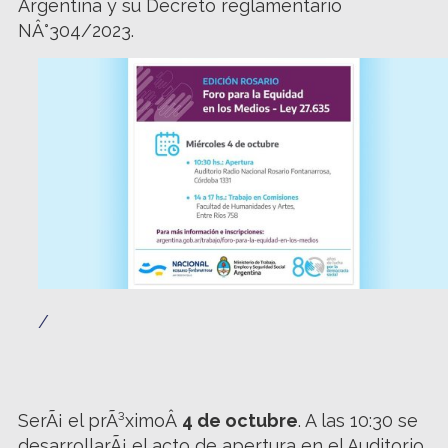
Argentina y su Decreto reglamentario
NÂ°304/2023.
/
SerÃ¡ el prÃ³ximoÂ
4 de octubre
. A las 10:30 se
desarrollarÃ¡ el acto de apertura en el Auditorio