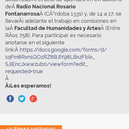
deÂ
Radio Nacional Rosario
Fontanarrosa
Â (CÃ³rdoba 1331) y, de 14 a 17, se
llevarÃ¡ adelante el trabajo en comisiones en
laÂ
Facultad de Humanidades y Artes
Â (Entre
RÃ­os 758). Para participar es necesario
anotarse en el siguiente
link:Â
https://docs.google.com/forms/
d/
1qFm8Rxn1QOzRZ8BJlY98LBx2Fblx_
SJiEncJxwwzub0/viewform?edit_
requested=true
Â
Â¡Les esperamos!